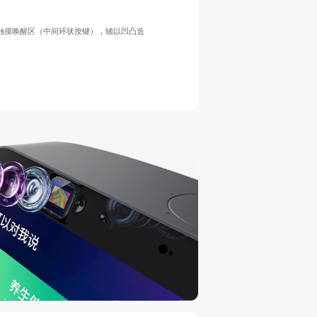
和触摸唤醒区（中间环状按键），辅以凹凸造