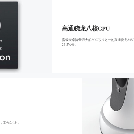
高通骁龙八核CPU
搭载安卓阵营强大的SOC芯片之一的高通骁龙84
26.5W分。
时，工作9小时。