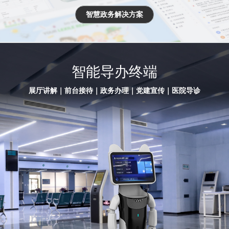
智慧政务解决方案
智能导办终端
展厅讲解｜前台接待｜政务办理｜党建宣传｜医院导诊