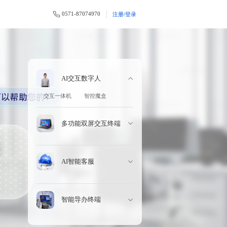
0571-87074970
注册/登录
AI交互数字人
交互一体机
智控魔盒
多功能双屏交互终端
AI智能客服
智能导办终端